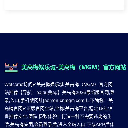
Welcome访问✔美高梅娱乐城-美高梅（MGM）官方网
站推荐【导航：baidu典ag】美高梅2026最新版官网,登
录,入口,手机版网址[aomen-cnmgm.com]以下简称：美
高梅官网✔正版官网全站,全称:美高梅平台,稳定18年信
誉推荐安全.保障!极致体验！打造一种不需要逃离的生
活.美高梅集团,会员登录后,进入全站入口,下载APP后体