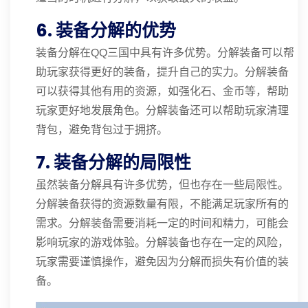
6. 装备分解的优势
装备分解在QQ三国中具有许多优势。分解装备可以帮
助玩家获得更好的装备，提升自己的实力。分解装备
可以获得其他有用的资源，如强化石、金币等，帮助
玩家更好地发展角色。分解装备还可以帮助玩家清理
背包，避免背包过于拥挤。
7. 装备分解的局限性
虽然装备分解具有许多优势，但也存在一些局限性。
分解装备获得的资源数量有限，不能满足玩家所有的
需求。分解装备需要消耗一定的时间和精力，可能会
影响玩家的游戏体验。分解装备也存在一定的风险，
玩家需要谨慎操作，避免因为分解而损失有价值的装
备。