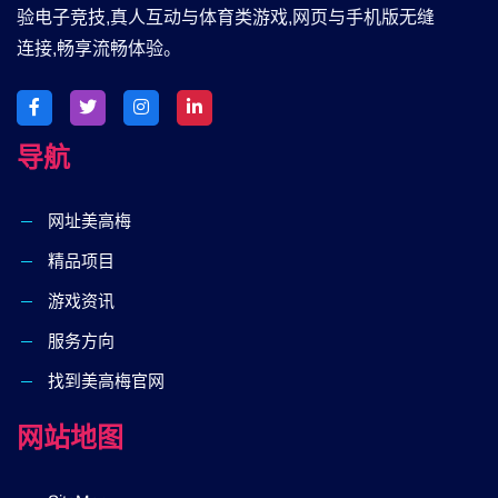
验电子竞技,真人互动与体育类游戏,网页与手机版无缝
连接,畅享流畅体验。
导航
网址美高梅
精品项目
游戏资讯
服务方向
找到美高梅官网
网站地图